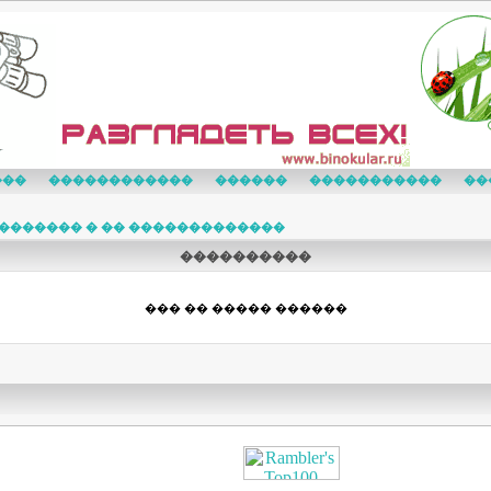
���
������������
������
�����������
��
������� � �� �������������
����������
��� �� ����� ������