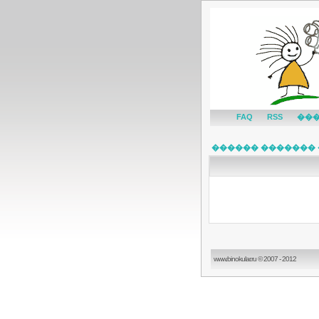
FAQ
RSS
��
������ ������� 
www.binokular.ru © 2007 - 2012