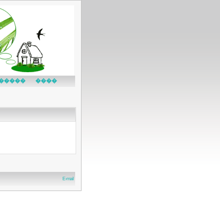
�����
����
E-mail