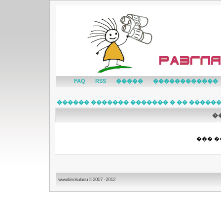
FAQ
RSS
�����
������������
������ ������� ������� � �� �����
�
��� �
www.binokular.ru © 2007 - 2012