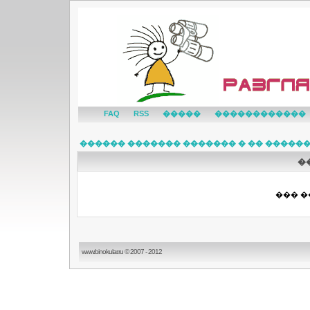
FAQ
RSS
�����
������������
������ ������� ������� � �� �����
�
��� �
www.binokular.ru © 2007 - 2012