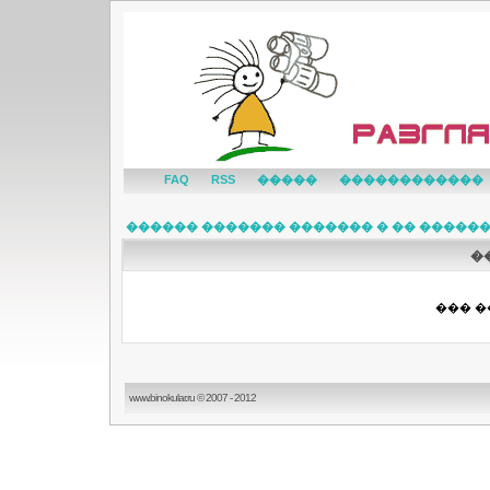
FAQ
RSS
�����
������������
������ ������� ������� � �� �����
�
��� �
www.binokular.ru © 2007 - 2012