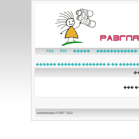
FAQ
RSS
�����
������������
������ ������� ������� � �� �����
�
��� �
www.binokular.ru © 2007 - 2012