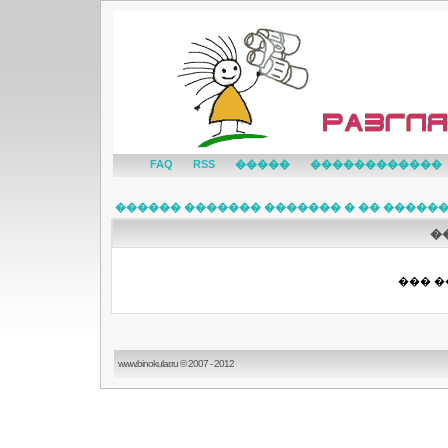
FAQ
RSS
�����
������������
������ ������� ������� � �� �����
�
��� �
www.binokular.ru © 2007 - 2012