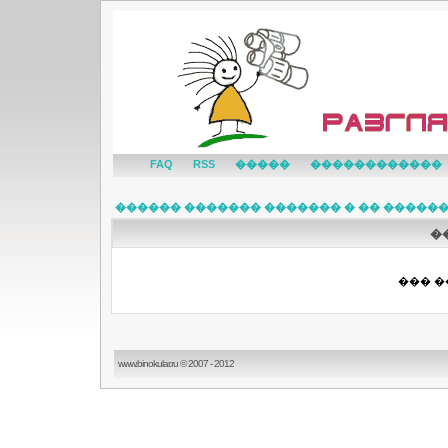
FAQ
RSS
�����
������������
������ ������� ������� � �� �����
�
��� �
www.binokular.ru © 2007 - 2012