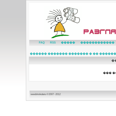
FAQ
RSS
�����
������������
������ ������� ������� � �� �����
�
��� �
www.binokular.ru © 2007 - 2012