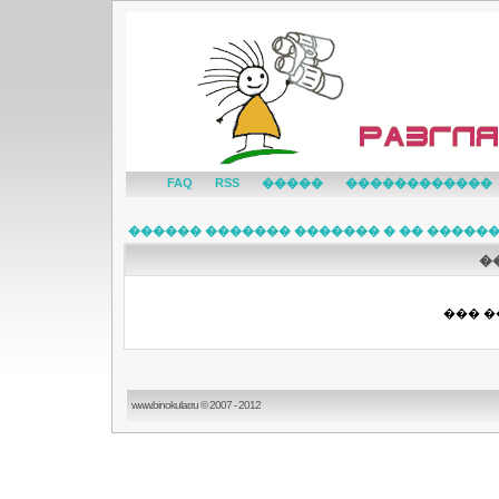
FAQ
RSS
�����
������������
������ ������� ������� � �� �����
�
��� �
www.binokular.ru © 2007 - 2012