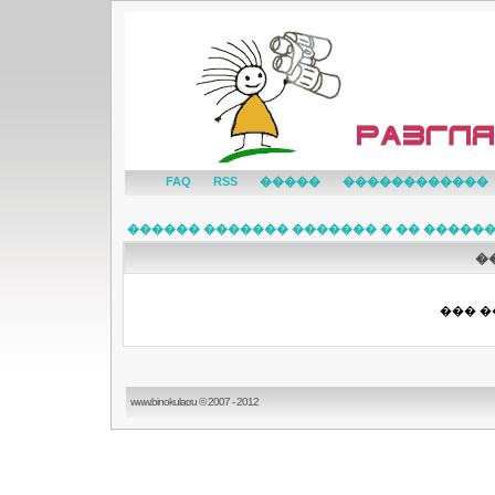
FAQ
RSS
�����
������������
������ ������� ������� � �� �����
�
��� �
www.binokular.ru © 2007 - 2012