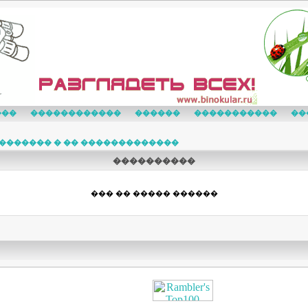
���
������������
������
�����������
��
������� � �� �������������
����������
��� �� ����� ������