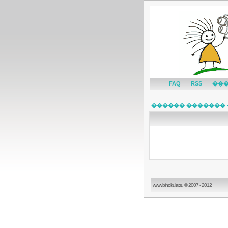
FAQ
RSS
��
������ ������� 
www.binokular.ru © 2007 - 2012