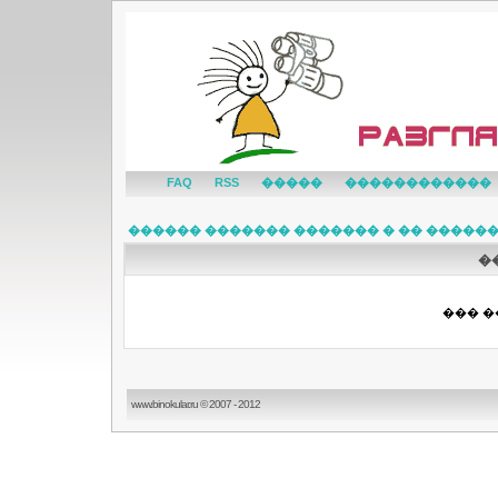
FAQ
RSS
�����
������������
������ ������� ������� � �� �����
�
��� �
www.binokular.ru © 2007 - 2012