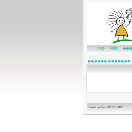
FAQ
RSS
��
������ ������� 
www.binokular.ru © 2007 - 2012