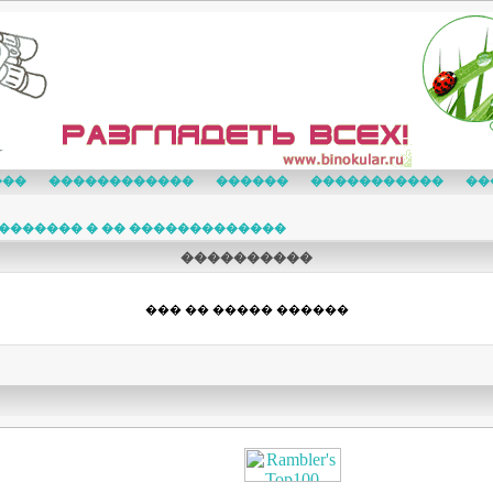
���
������������
������
�����������
��
������� � �� �������������
����������
��� �� ����� ������