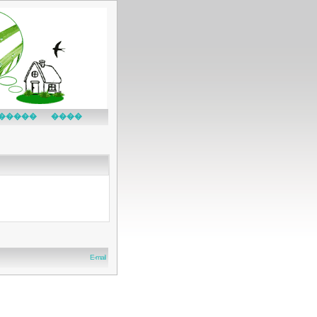
�����
����
E-mail