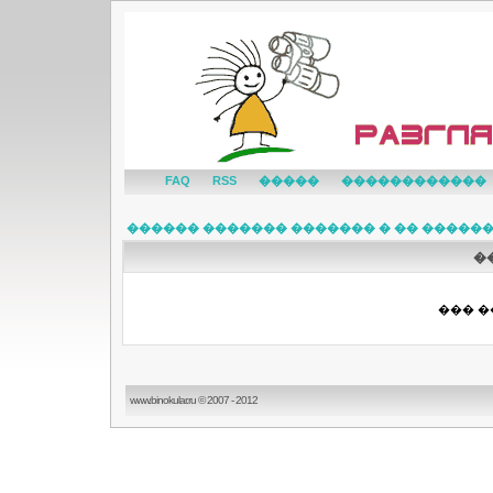
FAQ
RSS
�����
������������
������ ������� ������� � �� �����
�
��� �
www.binokular.ru © 2007 - 2012