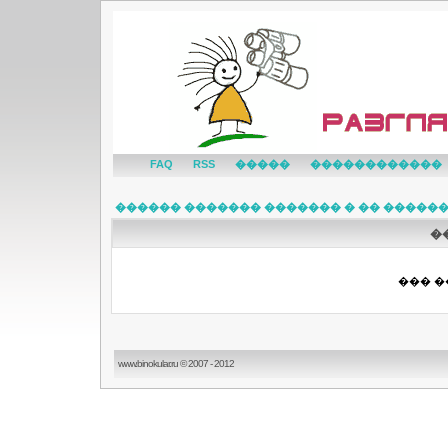
FAQ
RSS
�����
������������
������ ������� ������� � �� �����
�
��� �
www.binokular.ru © 2007 - 2012