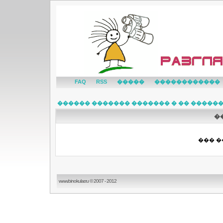
FAQ
RSS
�����
������������
������ ������� ������� � �� �����
�
��� �
www.binokular.ru © 2007 - 2012