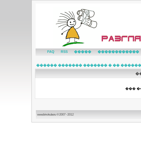
FAQ
RSS
�����
������������
������ ������� ������� � �� �����
�
��� �
www.binokular.ru © 2007 - 2012