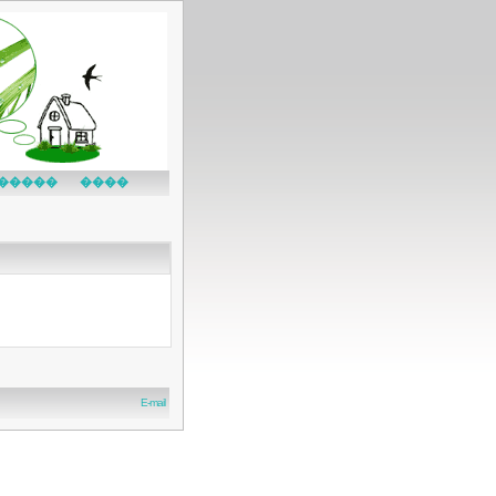
�����
����
E-mail