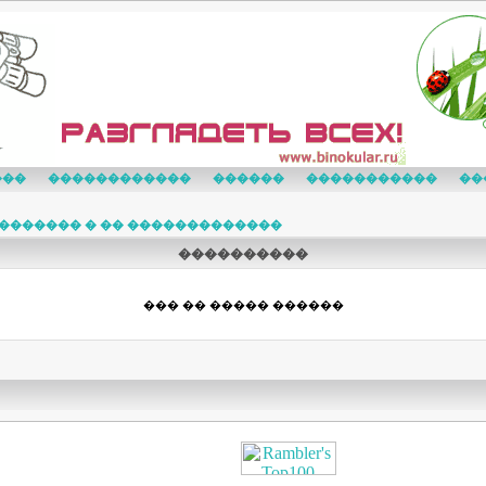
���
������������
������
�����������
��
������� � �� �������������
����������
��� �� ����� ������