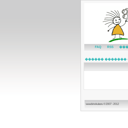
FAQ
RSS
��
������ ������� 
www.binokular.ru © 2007 - 2012