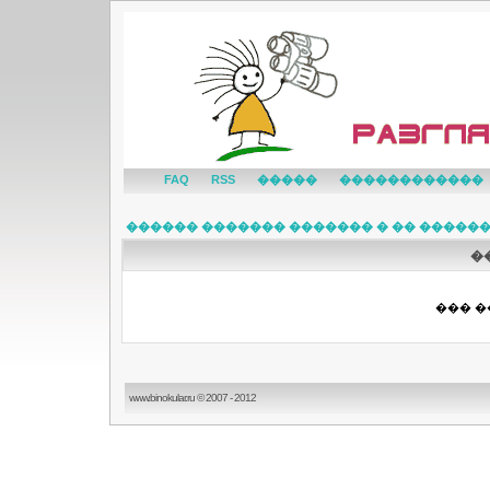
FAQ
RSS
�����
������������
������ ������� ������� � �� �����
�
��� �
www.binokular.ru © 2007 - 2012