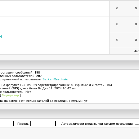
0
0
0
0
N
0
0
Час
 оставили сообщений:
398
ованных пользователей:
207
трированный пользователь:
SarkariResultstc
й на форуме:
103
, из них зарегистрированных: 0, скрытых: 0 и гостей: 103
ителей (
789
) здесь было Вс Дек 01, 2024 10:42 am
е пользователи: Нет
[
Модератор
]
ы на активности пользователей за последние пять минут
Пароль:
Автоматически входить при каждом посещении