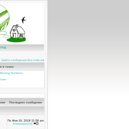
ход
Найти сообщения без ответов
я в темах
t Winning Numbers
чение
ния
Последнее сообщение
Пн Фев 19, 2018 11:58 am
Andersson124