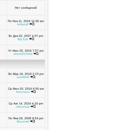
Нет сообщений
Пн Ноя 11, 2024 11:08 am
kolkataff
Вс Дек 02, 2007 4:37 pm
Big Eye
Чт Июн 20, 2024 7:57 pm
viktor2023048
Вс Мар 18, 2018 2:15 pm
user8949
Ср Июл 03, 2024 6:50 pm
fvorontsov
Ср Авг 14, 2024 4:16 pm
nikonovjar
Пн Янв 28, 2008 9:54 pm
Василий