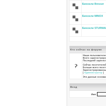
Бинокли Bresser
Бинокли MINOX
Бинокли STURMA
Кто сейчас на форуме
Наши пользователи
Всего зарегистрир
Последний зарегис
Сейчас посетителе
Больше всего посет
Зарегистрированны
[
Администратор
] 
Эти данные основан
Вход
Имя: