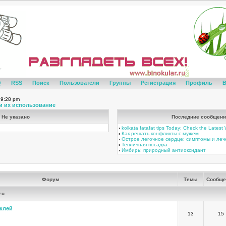
Q
RSS
Поиск
Пользователи
Группы
Регистрация
Профиль
В
 9:28 pm
и их использование
Не указано
Последние сообщени
›
kolkata fatafat tips Today: Check the Lates
›
Как решать конфликты с мужем
›
Острое легочное сердце: симптомы и ле
›
Тепличная посадка
›
Имбирь: природный антиоксидант
Форум
Темы
Сообще
ru
клей
13
15