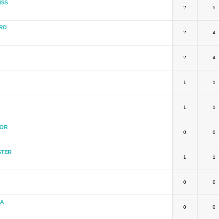
ISS
2
5
RD
2
4
2
4
1
1
1
1
TOR
0
0
STER
1
1
0
0
KA
0
0