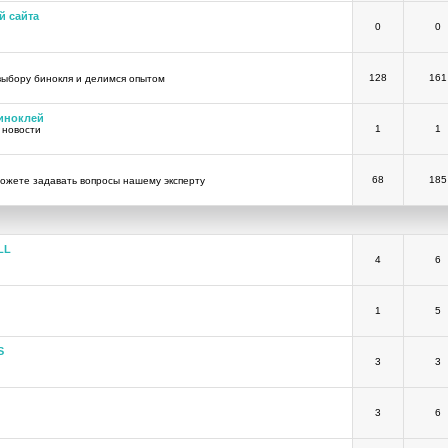
й сайта
0
0
128
161
выбору бинокля и делимся опытом
иноклей
1
1
 новости
68
185
ожете задавать вопросы нашему эксперту
LL
4
6
1
5
S
3
3
3
6