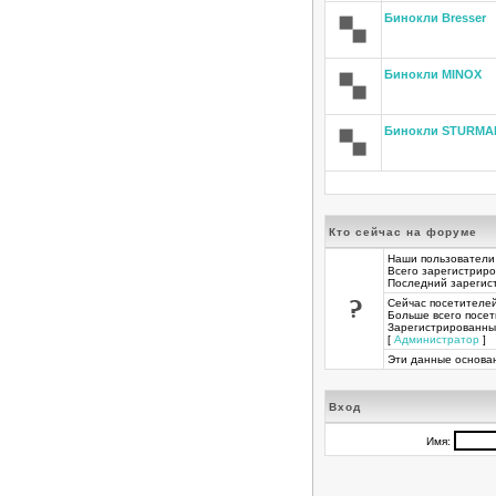
Бинокли Bresser
Бинокли MINOX
Бинокли STURMA
Кто сейчас на форуме
Наши пользователи
Всего зарегистрир
Последний зарегис
Сейчас посетителе
Больше всего посет
Зарегистрированны
[
Администратор
] 
Эти данные основан
Вход
Имя: