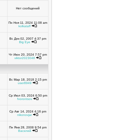
Нет сообщений
Пн Ноя 11, 2024 11:08 am
kolkataff
Вс Дек 02, 2007 4:37 pm
Big Eye
Чт Июн 20, 2024 7:57 pm
viktor2023048
Вс Мар 18, 2018 2:15 pm
user8949
Ср Июл 03, 2024 6:50 pm
fvorontsov
Ср Авг 14, 2024 4:16 pm
nikonovjar
Пн Янв 28, 2008 9:54 pm
Василий