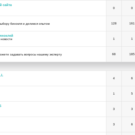
й сайта
0
0
128
161
выбору бинокля и делимся опытом
иноклей
1
1
 новости
68
185
ожете задавать вопросы нашему эксперту
LL
4
6
1
5
S
3
3
3
6