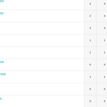
ISS
2
5
RD
2
4
2
4
1
1
1
1
TOR
0
0
STER
1
1
0
0
KA
0
0