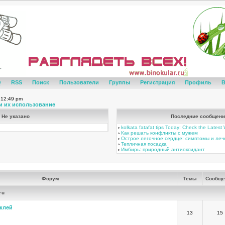
Q
RSS
Поиск
Пользователи
Группы
Регистрация
Профиль
В
 12:49 pm
и их использование
Не указано
Последние сообщени
›
kolkata fatafat tips Today: Check the Lates
›
Как решать конфликты с мужем
›
Острое легочное сердце: симптомы и ле
›
Тепличная посадка
›
Имбирь: природный антиоксидант
Форум
Темы
Сообще
ru
клей
13
15