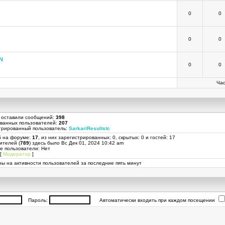
0
0
0
0
N
0
0
Час
 оставили сообщений:
398
ованных пользователей:
207
трированный пользователь:
SarkariResultstc
й на форуме:
17
, из них зарегистрированных: 0, скрытых: 0 и гостей: 17
ителей (
789
) здесь было Вс Дек 01, 2024 10:42 am
е пользователи: Нет
[
Модератор
]
ы на активности пользователей за последние пять минут
Пароль:
Автоматически входить при каждом посещении