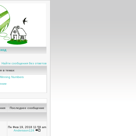
ход
Найти сообщения без ответов
я в темах
t Winning Numbers
чение
ния
Последнее сообщение
Пн Фев 19, 2018 11:58 am
Andersson124