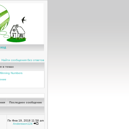
ход
Найти сообщения без ответов
я в темах
t Winning Numbers
чение
ния
Последнее сообщение
Пн Фев 19, 2018 11:58 am
Andersson124