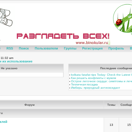
Q
RSS
Поиск
Пользователи
Группы
Регистрация
Профиль
В
 11:32 am
и их использование
Не указано
Последние сообщени
›
kolkata fatafat tips Today: Check the Lates
›
Как решать конфликты с мужем
›
Острое легочное сердце: симптомы и ле
›
Тепличная посадка
›
Имбирь: природный антиоксидант
Форум
Темы
Сообще
ru
клей
13
15