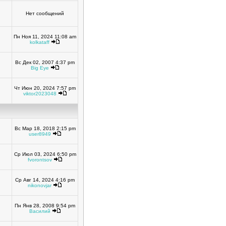
Нет сообщений
Пн Ноя 11, 2024 11:08 am
kolkataff
Вс Дек 02, 2007 4:37 pm
Big Eye
Чт Июн 20, 2024 7:57 pm
viktor2023048
Вс Мар 18, 2018 2:15 pm
user8949
Ср Июл 03, 2024 6:50 pm
fvorontsov
Ср Авг 14, 2024 4:16 pm
nikonovjar
Пн Янв 28, 2008 9:54 pm
Василий