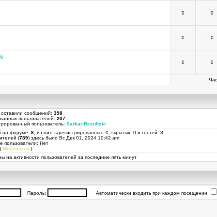
0
0
0
0
N
0
0
Час
 оставили сообщений:
398
ованных пользователей:
207
трированный пользователь:
SarkariResultstc
й на форуме:
8
, из них зарегистрированных: 0, скрытых: 0 и гостей: 8
ителей (
789
) здесь было Вс Дек 01, 2024 10:42 am
е пользователи: Нет
[
Модератор
]
ы на активности пользователей за последние пять минут
Пароль:
Автоматически входить при каждом посещении