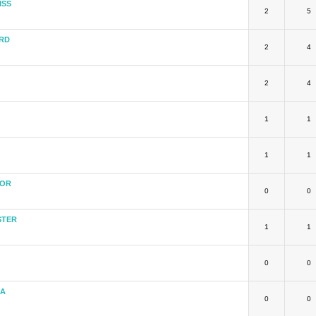
ISS
2
5
RD
2
4
2
4
1
1
1
1
TOR
0
0
STER
1
1
0
0
KA
0
0