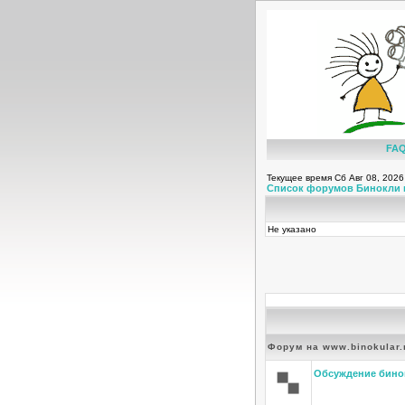
FA
Текущее время Сб Авг 08, 2026
Список форумов Бинокли 
Не указано
Форум на www.binokular.
Обсуждение бино