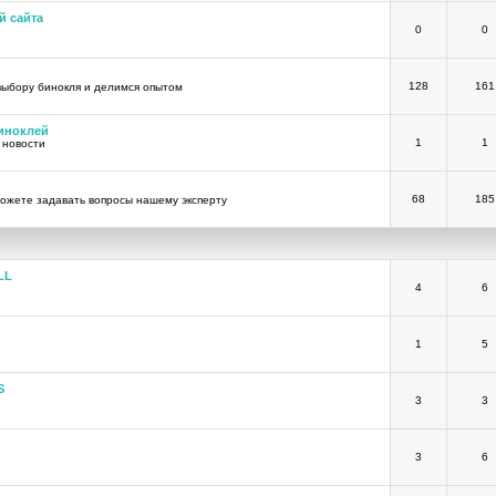
й сайта
0
0
128
161
выбору бинокля и делимся опытом
иноклей
1
1
 новости
68
185
ожете задавать вопросы нашему эксперту
LL
4
6
1
5
S
3
3
3
6