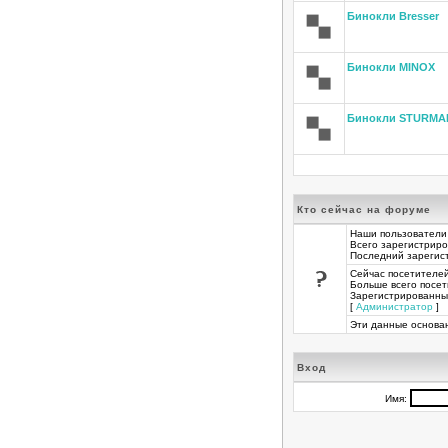
Бинокли Bresser
Бинокли MINOX
Бинокли STURMA
Кто сейчас на форуме
Наши пользователи
Всего зарегистрир
Последний зарегис
Сейчас посетителе
Больше всего посет
Зарегистрированны
[
Администратор
] 
Эти данные основан
Вход
Имя: