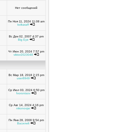
Нет сообщений
Пн Ноя 11, 2024 11:08 am
kolkataff
Вс Дек 02, 2007 4:37 pm
Big Eye
Чт Июн 20, 2024 7:57 pm
viktor2023048
Вс Мар 18, 2018 2:15 pm
user8949
Ср Июл 03, 2024 6:50 pm
fvorontsov
Ср Авг 14, 2024 4:16 pm
nikonovjar
Пн Янв 28, 2008 9:54 pm
Василий