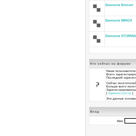
Бинокли Bresser
Бинокли MINOX
Бинокли STURMA
Кто сейчас на форуме
Наши пользователи
Всего зарегистрир
Последний зарегис
Сейчас посетителе
Больше всего посет
Зарегистрированны
[
Администратор
] 
Эти данные основан
Вход
Имя: