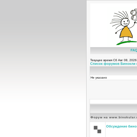
FA
Текущее время Сб Авг 08, 2026
Список форумов Бинокли 
Не указано
Форум на www.binokular.
Обсуждение бино