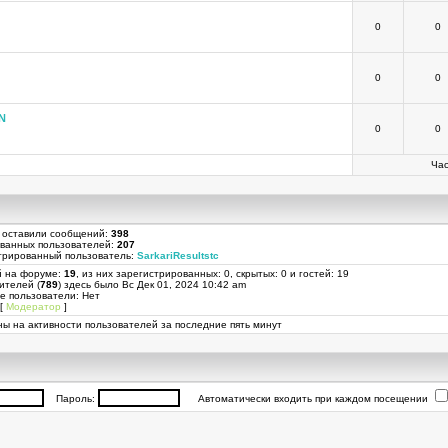
0
0
0
0
N
0
0
Час
 оставили сообщений:
398
ованных пользователей:
207
трированный пользователь:
SarkariResultstc
й на форуме:
19
, из них зарегистрированных: 0, скрытых: 0 и гостей: 19
ителей (
789
) здесь было Вс Дек 01, 2024 10:42 am
е пользователи: Нет
[
Модератор
]
ы на активности пользователей за последние пять минут
Пароль:
Автоматически входить при каждом посещении