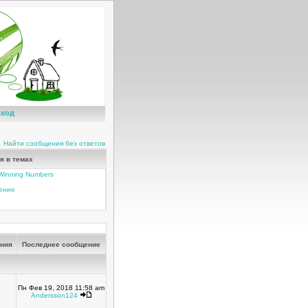
ход
Найти сообщения без ответов
я в темах
t Winning Numbers
чение
ния
Последнее сообщение
Пн Фев 19, 2018 11:58 am
Andersson124