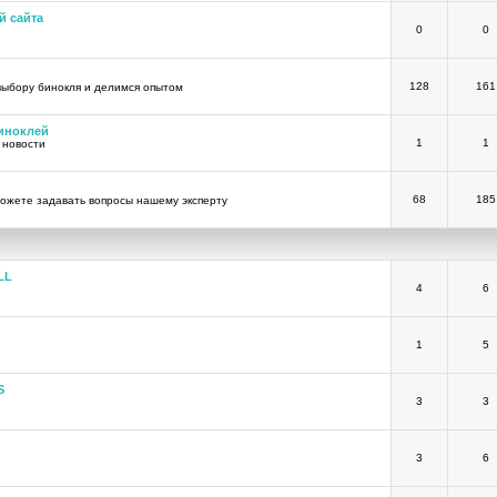
й сайта
0
0
128
161
выбору бинокля и делимся опытом
иноклей
1
1
 новости
68
185
ожете задавать вопросы нашему эксперту
LL
4
6
1
5
S
3
3
3
6