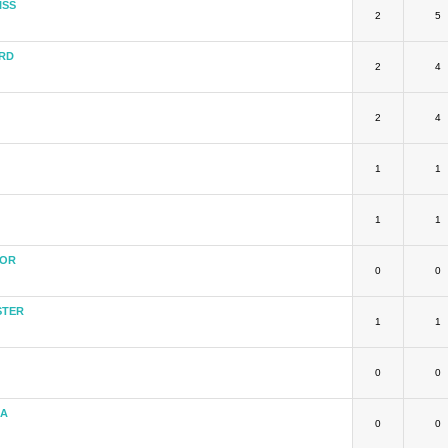
ISS
2
5
RD
2
4
2
4
1
1
1
1
TOR
0
0
STER
1
1
0
0
KA
0
0