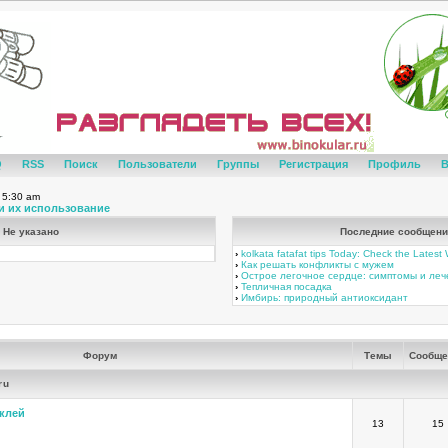
Q
RSS
Поиск
Пользователи
Группы
Регистрация
Профиль
В
 5:30 am
и их использование
Не указано
Последние сообщени
›
kolkata fatafat tips Today: Check the Lates
›
Как решать конфликты с мужем
›
Острое легочное сердце: симптомы и ле
›
Тепличная посадка
›
Имбирь: природный антиоксидант
Форум
Темы
Сообще
ru
клей
13
15