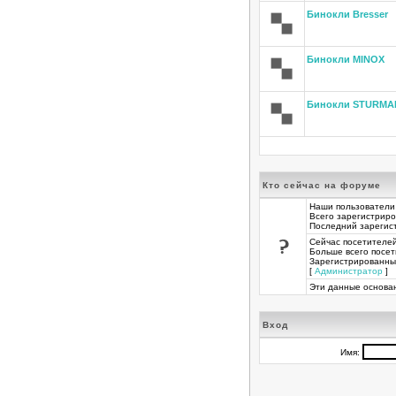
Бинокли Bresser
Бинокли MINOX
Бинокли STURMA
Кто сейчас на форуме
Наши пользователи
Всего зарегистрир
Последний зарегис
Сейчас посетителе
Больше всего посет
Зарегистрированны
[
Администратор
] 
Эти данные основан
Вход
Имя: