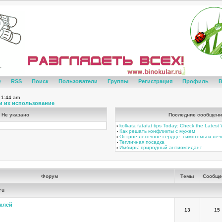
Q
RSS
Поиск
Пользователи
Группы
Регистрация
Профиль
В
 1:44 am
и их использование
Не указано
Последние сообщени
›
kolkata fatafat tips Today: Check the Lates
›
Как решать конфликты с мужем
›
Острое легочное сердце: симптомы и ле
›
Тепличная посадка
›
Имбирь: природный антиоксидант
Форум
Темы
Сообще
ru
клей
13
15