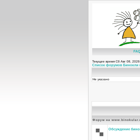
FA
Текущее время Сб Авг 08, 2026
Список форумов Бинокли 
Не указано
Форум на www.binokular.
Обсуждение бино