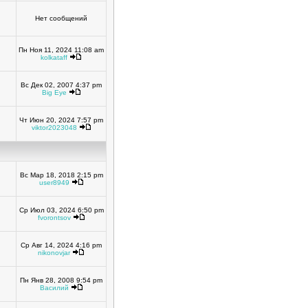
Нет сообщений
Пн Ноя 11, 2024 11:08 am
kolkataff
Вс Дек 02, 2007 4:37 pm
Big Eye
Чт Июн 20, 2024 7:57 pm
viktor2023048
Вс Мар 18, 2018 2:15 pm
user8949
Ср Июл 03, 2024 6:50 pm
fvorontsov
Ср Авг 14, 2024 4:16 pm
nikonovjar
Пн Янв 28, 2008 9:54 pm
Василий