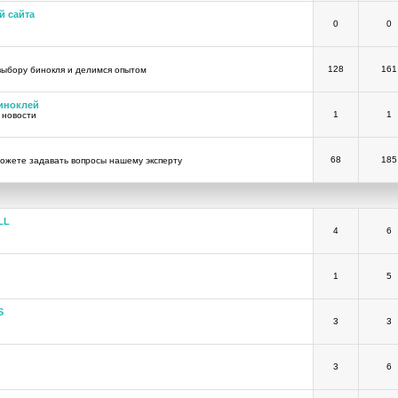
й сайта
0
0
128
161
выбору бинокля и делимся опытом
иноклей
1
1
 новости
68
185
ожете задавать вопросы нашему эксперту
LL
4
6
1
5
S
3
3
3
6