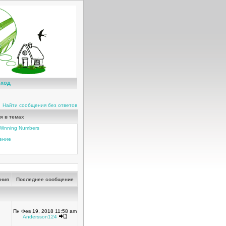
ход
Найти сообщения без ответов
я в темах
t Winning Numbers
чение
ния
Последнее сообщение
Пн Фев 19, 2018 11:58 am
Andersson124