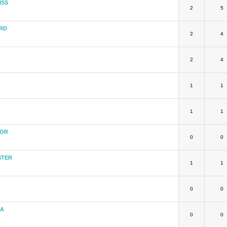
ISS
2
5
RD
2
4
2
4
1
1
1
1
TOR
0
0
STER
1
1
0
0
KA
0
0