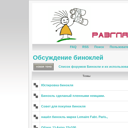
FAQ
RSS
Поиск
Пользоват
Обсуждение биноклей
Список форумов Бинокли и их использов
Темы
Юстировка бинокля
Бинокль сделаный пленными немцами.
Совет для покупки бинокля
нашёл бинокль марки Lemaire Fabt. Paris.,
Обзор JJ-Astro 22х100