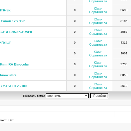
Соратниzza
Юлия
MTR-SX
0
3630
Соратниzza
Юлия
 Canon 12 x 36 IS
0
3185
Соратниzza
Юлия
CF и 12х50PCF-WPII
0
3563
Соратниzza
Юлия
АЙГЫШ"
0
4317
Соратниzza
Юлия
0
3001
Соратниzza
Юлия
88mm RA Binocular
0
2735
Соратниzza
Юлия
binoculars
0
3058
Соратниzza
Юлия
YMASTER 25/100
0
2619
Соратниzza
Показать темы:
вают: Нет