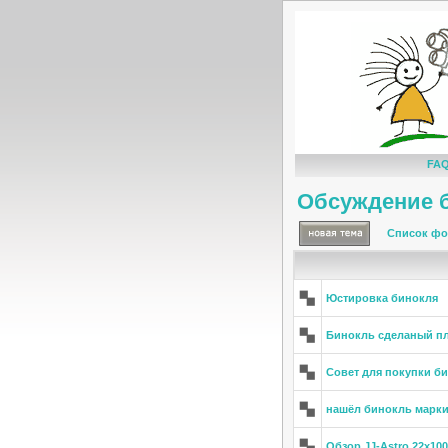
FA
Обсуждение 
Список фо
Юстировка бинокля
Бинокль сделаный п
Совет для покупки б
нашёл бинокль марки L
Обзор JJ-Astro 22х100