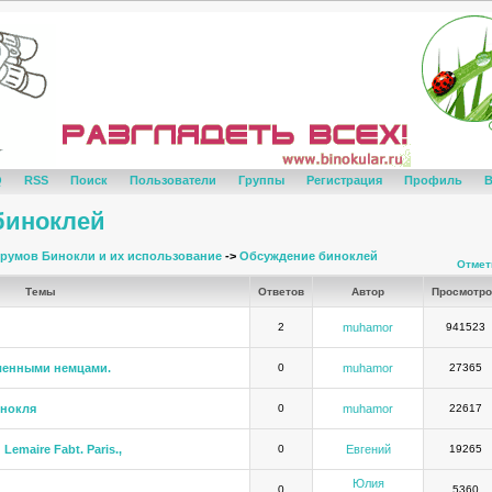
Q
RSS
Поиск
Пользователи
Группы
Регистрация
Профиль
В
биноклей
румов Бинокли и их использование
->
Обсуждение биноклей
Отмет
Темы
Ответов
Автор
Просмотр
2
muhamor
941523
ленными немцами.
0
muhamor
27365
инокля
0
muhamor
22617
emaire Fabt. Paris.,
0
Евгений
19265
Юлия
0
5360