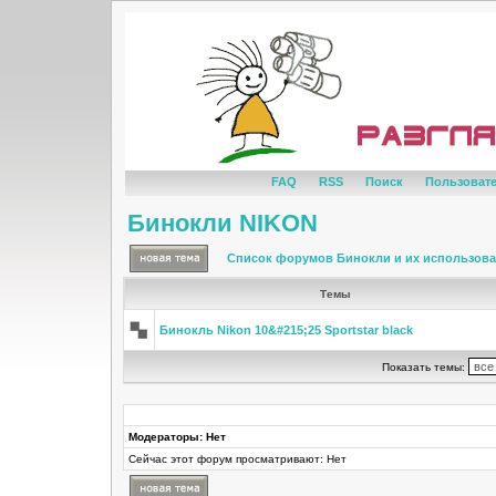
FAQ
RSS
Поиск
Пользоват
Бинокли NIKON
Список форумов Бинокли и их использов
Темы
Бинокль Nikon 10&#215;25 Sportstar black
Показать темы:
Модераторы: Нет
Сейчас этот форум просматривают: Нет