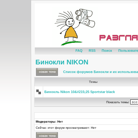
FAQ
RSS
Поиск
Пользоват
Бинокли NIKON
Список форумов Бинокли и их использов
Темы
Бинокль Nikon 10&#215;25 Sportstar black
Показать темы:
Модераторы: Нет
Сейчас этот форум просматривают: Нет