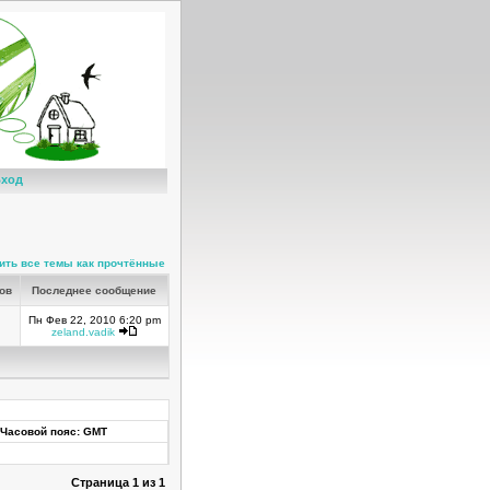
ход
ить все темы как прочтённые
ров
Последнее сообщение
Пн Фев 22, 2010 6:20 pm
zeland.vadik
Часовой пояс: GMT
Страница
1
из
1