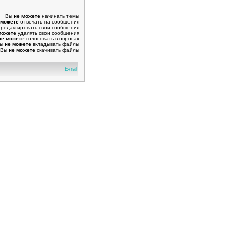
Вы
не можете
начинать темы
 можете
отвечать на сообщения
редактировать свои сообщения
можете
удалять свои сообщения
не можете
голосовать в опросах
Вы
не можете
вкладывать файлы
Вы
не можете
скачивать файлы
E-mail