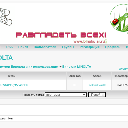
Q
RSS
Поиск
Пользователи
Группы
Регистрация
Профиль
В
OLTA
румов Бинокли и их использование
->
Бинокли MINOLTA
Отмет
Темы
Ответов
Автор
Просмот
va 7&#215;35 WP FP
0
zeland.vadik
646775
Показать темы:
вают: Нет