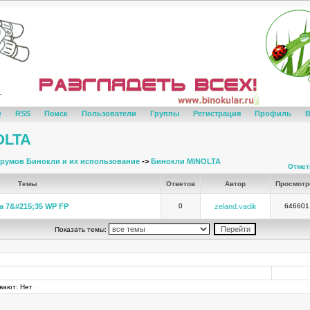
Q
RSS
Поиск
Пользователи
Группы
Регистрация
Профиль
В
OLTA
румов Бинокли и их использование
->
Бинокли MINOLTA
Отмет
Темы
Ответов
Автор
Просмот
va 7&#215;35 WP FP
0
zeland.vadik
646601
Показать темы:
вают: Нет