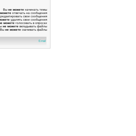
Вы
не можете
начинать темы
 можете
отвечать на сообщения
редактировать свои сообщения
можете
удалять свои сообщения
не можете
голосовать в опросах
Вы
не можете
вкладывать файлы
Вы
не можете
скачивать файлы
E-mail