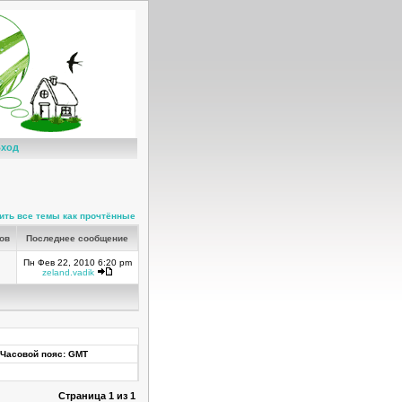
ход
ить все темы как прочтённые
ров
Последнее сообщение
Пн Фев 22, 2010 6:20 pm
zeland.vadik
Часовой пояс: GMT
Страница
1
из
1