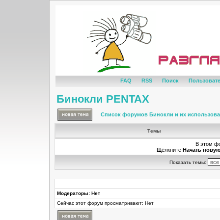
FAQ
RSS
Поиск
Пользоват
Бинокли PENTAX
Список форумов Бинокли и их использов
Темы
В этом ф
Щёлкните
Начать новую
Показать темы:
Модераторы: Нет
Сейчас этот форум просматривают: Нет