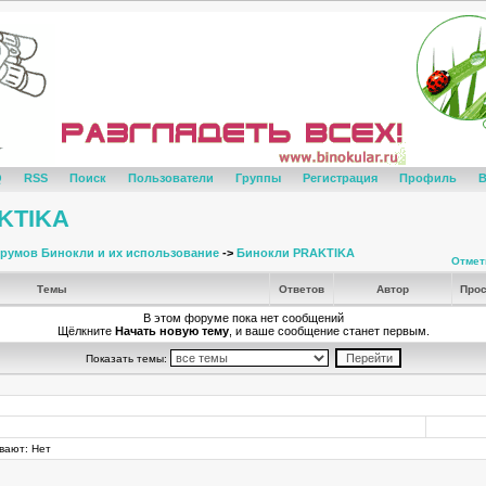
Q
RSS
Поиск
Пользователи
Группы
Регистрация
Профиль
В
KTIKA
румов Бинокли и их использование
->
Бинокли PRAKTIKA
Отмет
Темы
Ответов
Автор
Прос
В этом форуме пока нет сообщений
Щёлкните
Начать новую тему
, и ваше сообщение станет первым.
Показать темы:
вают: Нет