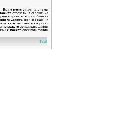
Вы
не можете
начинать темы
 можете
отвечать на сообщения
редактировать свои сообщения
можете
удалять свои сообщения
не можете
голосовать в опросах
Вы
не можете
вкладывать файлы
Вы
не можете
скачивать файлы
E-mail