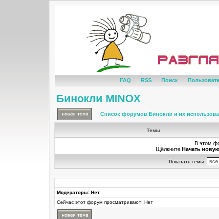
FAQ
RSS
Поиск
Пользоват
Бинокли MINOX
Список форумов Бинокли и их использов
Темы
В этом ф
Щёлкните
Начать новую
Показать темы:
Модераторы: Нет
Сейчас этот форум просматривают: Нет