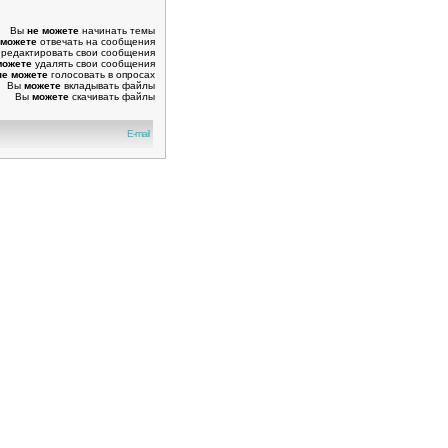
Вы
не можете
начинать темы
 можете
отвечать на сообщения
редактировать свои сообщения
можете
удалять свои сообщения
не можете
голосовать в опросах
Вы
можете
вкладывать файлы
Вы
можете
скачивать файлы
E-mail