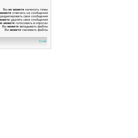
Вы
не можете
начинать темы
 можете
отвечать на сообщения
редактировать свои сообщения
можете
удалять свои сообщения
не можете
голосовать в опросах
Вы
можете
вкладывать файлы
Вы
можете
скачивать файлы
E-mail