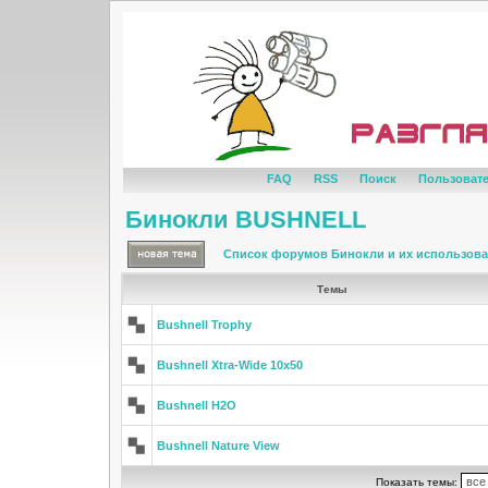
FAQ
RSS
Поиск
Пользоват
Бинокли BUSHNELL
Список форумов Бинокли и их использов
Темы
Bushnell Trophy
Bushnell Xtra-Wide 10x50
Bushnell H2O
Bushnell Nature View
Показать темы: