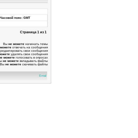
Часовой пояс: GMT
Страница
1
из
1
Вы
не можете
начинать темы
 можете
отвечать на сообщения
редактировать свои сообщения
можете
удалять свои сообщения
не можете
голосовать в опросах
Вы
не можете
вкладывать файлы
Вы
не можете
скачивать файлы
E-mail