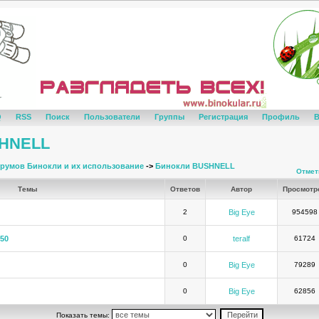
Q
RSS
Поиск
Пользователи
Группы
Регистрация
Профиль
В
SHNELL
румов Бинокли и их использование
->
Бинокли BUSHNELL
Отмет
Темы
Ответов
Автор
Просмотр
2
Big Eye
954598
x50
0
teralf
61724
0
Big Eye
79289
0
Big Eye
62856
Показать темы: