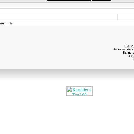
вают: Нет
Вы
не
Вы
не можете
Вы
не 
Вы