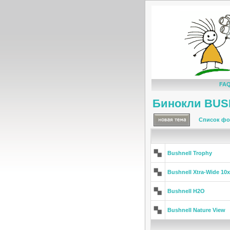
FA
Бинокли BU
Список фо
Bushnell Trophy
Bushnell Xtra-Wide 10
Bushnell H2O
Bushnell Nature View