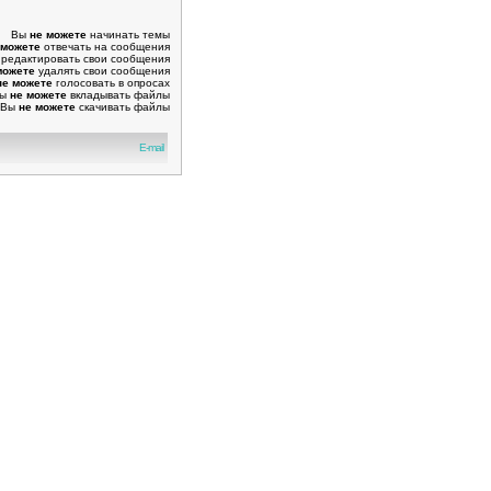
Вы
не можете
начинать темы
 можете
отвечать на сообщения
редактировать свои сообщения
можете
удалять свои сообщения
не можете
голосовать в опросах
Вы
не можете
вкладывать файлы
Вы
не можете
скачивать файлы
E-mail