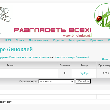
Q
RSS
Поиск
Пользователи
Группы
Регистрация
Профиль
В
ре биноклей
румов Бинокли и их использование
->
Новости в мире биноклей
Отмет
Темы
Ответов
Автор
Просмот
0
Big Eye
3756
Показать темы:
вают: Нет