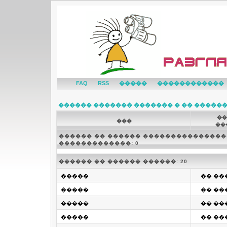
FAQ
RSS
�����
������������
������ ������� ������� � �� �����
��
���
��
������ �� ������ ����������������
�������������: 0
������ �� ������ ������: 20
�����
�� ��� 1
�����
�� ��� 1
�����
�� ��� 1
�����
�� ��� 1