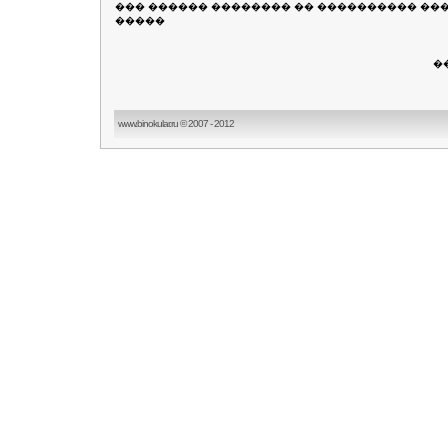
��� ������ �������� �� ���������� ��
�����
�
www.binokular.ru © 2007 - 2012