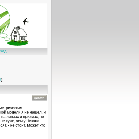
ход
S
]
ометрическим
акой модели я не нашел. И
 на линзах и призмах, не
не хуже, чем у Никона.
сят, - не стоит. Может кто