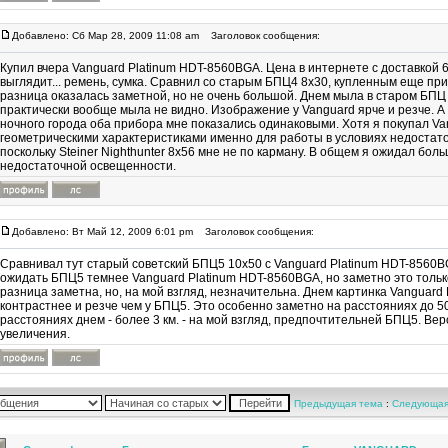
Добавлено: Сб Мар 28, 2009 11:08 am
Заголовок сообщения:
Купил вчера Vanguard Platinum HDT-8560BGA. Цена в интернете с доставкой 6
выглядит... ремень, сумка. Сравнил со старым БПЦ4 8х30, купленным еще при
разница оказалась заметной, но не очень большой. Днем мыла в старом БПЦ 
практически вообще мыла не видно. Изображение у Vanguard ярче и резче. А
ночного города оба прибора мне показались одинаковыми. Хотя я покупал Van
геометрическими характеристиками именно для работы в условиях недостат
поскольку Steiner Nighthunter 8x56 мне не по карману. В общем я ожидал боль
недостаточной освещенности.
Добавлено: Вт Май 12, 2009 6:01 pm
Заголовок сообщения:
Сравнивал тут старый советский БПЦ5 10х50 с Vanguard Platinum HDT-8560BG
ожидать БПЦ5 темнее Vanguard Platinum HDT-8560BGA, но заметно это только
разница заметна, но, на мой взгляд, незначительна. Днем картинка Vanguar
контрастнее и резче чем у БПЦ5. Это особенно заметно на расстояниях до 50
расстояниях днем - более 3 км. - на мой взгляд, предпочтительней БПЦ5. Ве
увеличения.
Предыдущая тема
:
Следующая