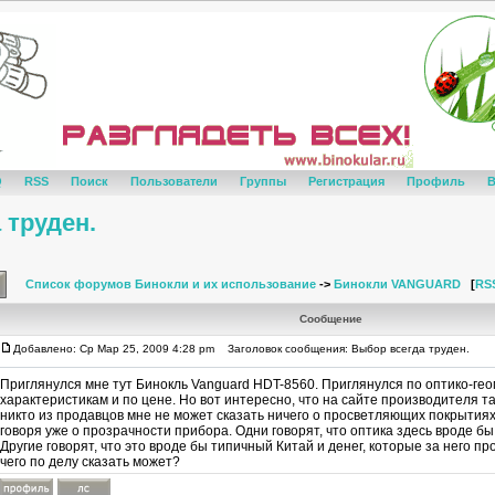
Q
RSS
Поиск
Пользователи
Группы
Регистрация
Профиль
В
 труден.
Список форумов Бинокли и их использование
->
Бинокли VANGUARD
[
RS
Сообщение
Добавлено: Ср Мар 25, 2009 4:28 pm
Заголовок сообщения: Выбор всегда труден.
Приглянулся мне тут Бинокль Vanguard HDT-8560. Приглянулся по оптико-ге
характеристикам и по цене. Но вот интересно, что на сайте производителя т
никто из продавцов мне не может сказать ничего о просветляющих покрытиях
говоря уже о прозрачности прибора. Одни говорят, что оптика здесь вроде бы 
Другие говорят, что это вроде бы типичный Китай и денег, которые за него про
чего по делу сказать может?