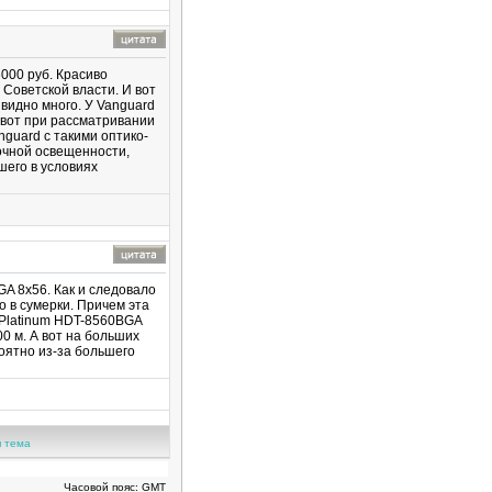
000 руб. Красиво
 Советской власти. И вот
видно много. У Vanguard
 вот при рассматривании
guard с такими оптико-
очной освещенности,
шего в условиях
A 8х56. Как и следовало
 в сумерки. Причем эта
d Platinum HDT-8560BGA
0 м. А вот на больших
роятно из-за большего
 тема
Часовой пояс: GMT