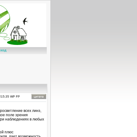
ход
#215;35 WP FP
росветление всех линз,
кое поле зрения
ри наблюдениях в любых
ей плюс
окля, дает возможность