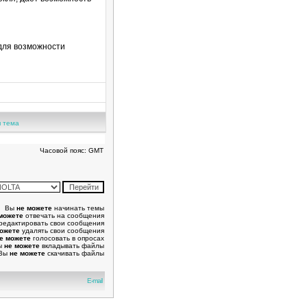
для возможности
 тема
Часовой пояс: GMT
Вы
не можете
начинать темы
можете
отвечать на сообщения
редактировать свои сообщения
можете
удалять свои сообщения
е можете
голосовать в опросах
ы
не можете
вкладывать файлы
Вы
не можете
скачивать файлы
E-mail