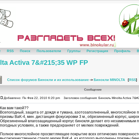
Q
RSS
Поиск
Пользователи
Группы
Регистрация
Профиль
В
ta Activa 7&#215;35 WP FP
Список форумов Бинокли и их использование
->
Бинокли MINOLTA
[
RSS
]
Сообщение
Добавлено: Пн Фев 22, 2010 6:20 pm
Заголовок сообщения: Бинокль Minolta Activa 7&
Как вам такой??
Всепогодный, защита от дождя и тумана, азотозаполненный, многослойное п
призмы BaK-4, мин. дистанция фокусировки 3 м., обрезиненный корпус, широ
Обрезиненный влагозащищенный корпус бинокля делает его незаменимым п
погодных условиях, а также предохраняет от мелких повреждений.
Полное многослойное просветляющее покрытие всех оптических поверхност
высококачественное стекло марки BaK-4, из которого выполнены призмы бин