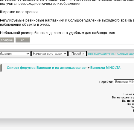
получить превосходное качество изображения.
Широкое поле зрения.
Регулируемые резиновые наглазники и большое удаление выходного зрачка 
наблюдения объекта в очках.
Небольшой размер бинокля делает его удобным для наблюдателя.
Предыдущая тема
:
Следующая
Список форумов Бинокли и их использование
->
Бинокли MINOLTA
Перейти:
Вы
не 
Вы
не можете
Вы
не 
Вы
н
В