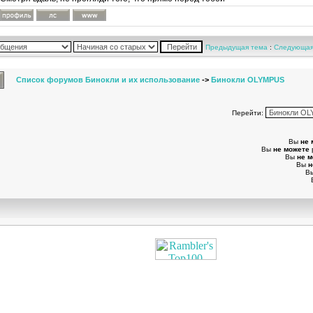
Предыдущая тема
:
Следующая
Список форумов Бинокли и их использование
->
Бинокли OLYMPUS
Перейти:
Вы
не 
Вы
не можете
Вы
не 
Вы
н
В