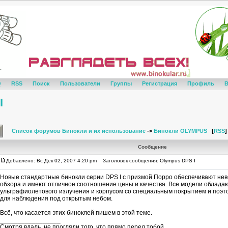
Q
RSS
Поиск
Пользователи
Группы
Регистрация
Профиль
В
I
Список форумов Бинокли и их использование
->
Бинокли OLYMPUS
[
RSS
]
Сообщение
Добавлено: Вс Дек 02, 2007 4:20 pm
Заголовок сообщения: Olympus DPS I
Новые стандартные бинокли серии DPS I с призмой Порро обеспечивают нев
обзора и имеют отличное соотношение цены и качества. Все модели облада
ультрафиолетового излучения и корпусом со специальным покрытием и поэт
для наблюдения под открытым небом.
Всё, что касается этих биноклей пишем в этой теме.
_________________
Смотря вдаль, не прогляди того, что прямо перед тобой