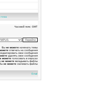
 тема
Часовой пояс: GMT
Вы
не можете
начинать темы
можете
отвечать на сообщения
редактировать свои сообщения
можете
удалять свои сообщения
е можете
голосовать в опросах
ы
не можете
вкладывать файлы
Вы
не можете
скачивать файлы
E-mail