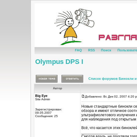
FAQ
RSS
Поиск
Пользоват
Olympus DPS I
Список форумов Бинокли и
Автор
Big Eye
Добавлено: Вс Дек 02, 2007 4:20 
Site Admin
Новые стандартные бинокли се
Зарегистрирован:
обзора и имеют отличное соот
09.05.2007
ультрафиолетового излучения 
Сообщения: 25
для наблюдения под открытым 
Всё, что касается этих бинокле
_________________
Смотря вдаль, не прогляди тог