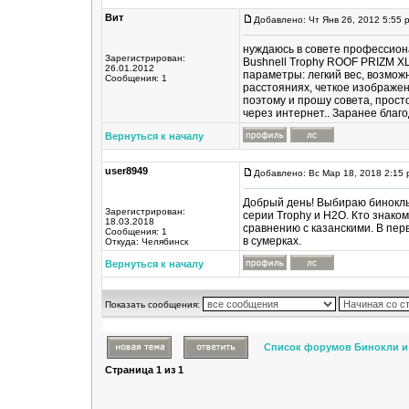
Вит
Добавлено: Чт Янв 26, 2012 5:55 
нуждаюсь в совете профессиона
Зарегистрирован:
Bushnell Trophy ROOF PRIZM XLT
26.01.2012
параметры: легкий вес, возмож
Сообщения: 1
расстояниях, четкое изображен
поэтому и прошу совета, прост
через интернет.. Заранее благо
Вернуться к началу
user8949
Добавлено: Вс Мар 18, 2018 2:15
Добрый день! Выбираю бинокль 
Зарегистрирован:
серии Trophy и H2O. Кто знаком
18.03.2018
сравнению с казанскими. В пер
Сообщения: 1
в сумерках.
Откуда: Челябинск
Вернуться к началу
Показать сообщения:
Список форумов Бинокли и
Страница
1
из
1