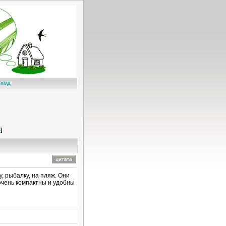
ход
S
]
, рыбалку, на пляж. Они
очень компактны и удобны