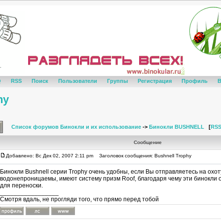
Q
RSS
Поиск
Пользователи
Группы
Регистрация
Профиль
В
hy
Список форумов Бинокли и их использование
->
Бинокли BUSHNELL
[
RS
Сообщение
Добавлено: Вс Дек 02, 2007 2:11 pm
Заголовок сообщения: Bushnell Trophy
Бинокли Bushnell серии Trophy очень удобны, если Вы отправляетесь на охоту
водонепроницаемы, имеют систему призм Roof, благодаря чему эти бинокли 
для переноски.
_________________
Смотря вдаль, не прогляди того, что прямо перед тобой