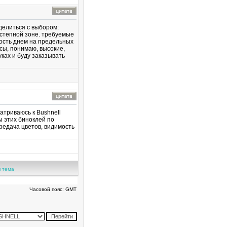
делиться с выбором:
состепной зоне. требуемые
мость днем на предельных
сы, понимаю, высокие,
ках и буду заказывать
атриваюсь к Bushnell
ы этих биноклей по
ередача цветов, видимость
 тема
Часовой пояс: GMT