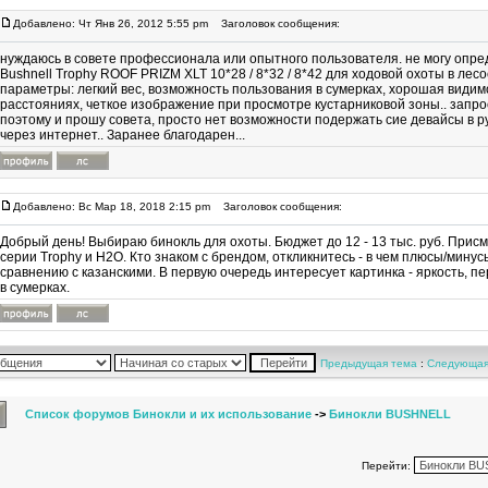
Добавлено: Чт Янв 26, 2012 5:55 pm
Заголовок сообщения:
нуждаюсь в совете профессионала или опытного пользователя. не могу опре
Bushnell Trophy ROOF PRIZM XLT 10*28 / 8*32 / 8*42 для ходовой охоты в ле
параметры: легкий вес, возможность пользования в сумерках, хорошая види
расстояниях, четкое изображение при просмотре кустарниковой зоны.. запро
поэтому и прошу совета, просто нет возможности подержать сие девайсы в ру
через интернет.. Заранее благодарен...
Добавлено: Вс Мар 18, 2018 2:15 pm
Заголовок сообщения:
Добрый день! Выбираю бинокль для охоты. Бюджет до 12 - 13 тыс. руб. Присм
серии Trophy и H2O. Кто знаком с брендом, откликнитесь - в чем плюсы/минус
сравнению с казанскими. В первую очередь интересует картинка - яркость, п
в сумерках.
Предыдущая тема
:
Следующая
Список форумов Бинокли и их использование
->
Бинокли BUSHNELL
Перейти: