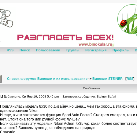
Q
RSS
Поиск
Пользователи
Группы
Регистрация
Профиль
В
Список форумов Бинокли и их использование
->
Бинокли STEINER
[
RSS
]
Сообщение
Добавлено: Ср Янв 16, 2008 5:45 pm
Заголовок сообщения: Steiner Safari
Приглянулась модель 8х30 по дизайну, но цена... Чем так хороша эта фирма,
одноклассников Nikon.
И еще, в чем заключается функция Sport Auto Focus? Смотрел-смотрел, так и 
нет. Стоит она того или ручной фокус лучше?
Если сравнивать эту модель и Nikon Action 7x35 wp, какая более соответству
качество? Бинокль нужен для наблюдения на природе.
Спасибо.