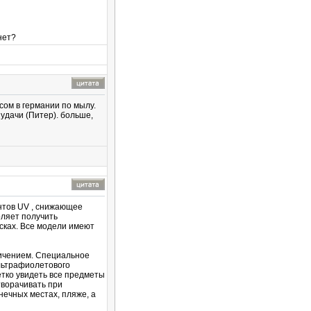
нет?
сом в германии по мылу.
удачи (Питер). больше,
ентов UV , снижающее
ляет получить
есках. Все модели имеют
еличением. Специальное
льтрафиолетового
етко увидеть все предметы
творачивать при
нечных местах, пляже, а