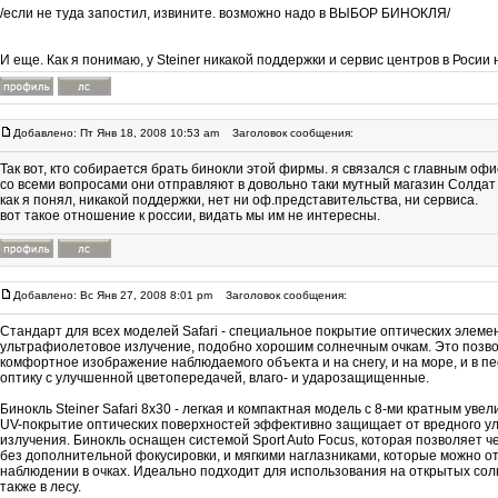
/если не туда запостил, извините. возможно надо в ВЫБОР БИНОКЛЯ/
И еще. Как я понимаю, у Steiner никакой поддержки и сервис центров в Росии 
Добавлено: Пт Янв 18, 2008 10:53 am
Заголовок сообщения:
Так вот, кто собирается брать бинокли этой фирмы. я связался с главным офи
со всеми вопросами они отправляют в довольно таки мутный магазин Солдат 
как я понял, никакой поддержки, нет ни оф.представительства, ни сервиса.
вот такое отношение к россии, видать мы им не интересны.
Добавлено: Вс Янв 27, 2008 8:01 pm
Заголовок сообщения:
Стандарт для всех моделей Safari - специальное покрытие оптических элем
ультрафиолетовое излучение, подобно хорошим солнечным очкам. Это позво
комфортное изображение наблюдаемого объекта и на снегу, и на море, и в п
оптику с улучшенной цветопередачей, влаго- и ударозащищенные.
Бинокль Steiner Safari 8x30 - легкая и компактная модель c 8-ми кратным ув
UV-покрытие оптических поверхностей эффективно защищает от вредного у
излучения. Бинокль оснащен системой Sport Auto Focus, которая позволяет ч
без дополнительной фокусировки, и мягкими наглазниками, которые можно о
наблюдении в очках. Идеально подходит для использования на открытых сол
также в лесу.