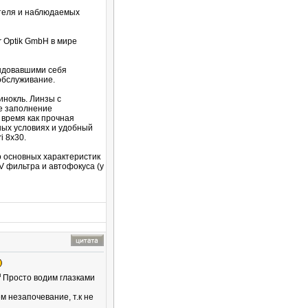
ателя и наблюдаемых
r Optik GmbH в мире
ендовавшими себя
обслуживание.
инокль. Линзы с
е заполнение
 время как прочная
ных условиях и удобный
i 8x30.
 основных характеристик
V фильтра и автофокуса (у
Просто водим глазками
 незапочевание, т.к не