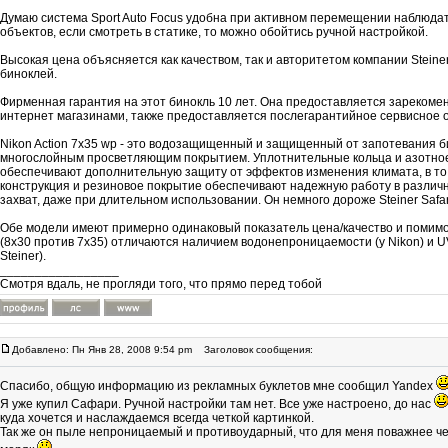
Думаю система Sport Auto Focus удобна при активном перемещении наблюд
объектов, если смотреть в статике, то можно обойтись ручной настройкой.
Высокая цена объясняется как качеством, так и авторитетом компании Steine
биноклей.
Фирменная гарантия на этот бинокль 10 лет. Она предоставляется зареком
интернет магазинами, также предоставляется послегарантийное сервисное 
Nikon Action 7x35 wp - это водозащищенный и защищенный от запотевания б
многослойным просветляющим покрытием. Уплотнительные кольца и азотно
обеспечивают дополнительную защиту от эффектов изменения климата, в то
конструкция и резиновое покрытие обеспечивают надежную работу в различ
захват, даже при длительном использовании. Он немного дороже Steiner Safar
Обе модели имеют примерно одинаковый показатель цена/качество и помимо
(8х30 против 7х35) отличаются наличием водонепроницаемости (у Nikon) и U
Steiner).
_________________
Смотря вдаль, не прогляди того, что прямо перед тобой
Добавлено: Пн Янв 28, 2008 9:54 pm
Заголовок сообщения:
Спасибо, общую информацию из рекламных буклетов мне сообщил Yandex
Я уже купил Сафари. Ручной настройки там нет. Все уже настроено, до нас
куда хочется и наслаждаемся всегда четкой картинкой.
Так же он пыле непроницаемый и противоударный, что для меня поважнее чем