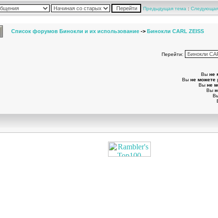
Предыдущая тема
:
Следующая
Список форумов Бинокли и их использование
->
Бинокли CARL ZEISS
Перейти:
Вы
не 
Вы
не можете
Вы
не 
Вы
н
В