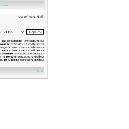
 тема
Часовой пояс: GMT
Вы
не можете
начинать темы
можете
отвечать на сообщения
редактировать свои сообщения
можете
удалять свои сообщения
е можете
голосовать в опросах
ы
не можете
вкладывать файлы
Вы
не можете
скачивать файлы
E-mail