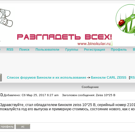
Q
RSS
Поиск
Пользователи
Группы
Регистрация
Профиль
В
Список форумов Бинокли и их использование
->
Бинокли CARL ZEISS
[
RS
Сообщение
Добавлено: Сб Мар 25, 2017 6:27 am
Заголовок сообщения: Zeiss 10*25 B
Здравствуйте, стал обладателем бинокля zeiss 10*25 B, серийный номер 210
пожалуйста год его выпуска и примерную стоимось, состояние нового, как с к