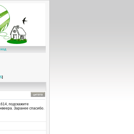
ход
S
]
1614, подскажите
онвеера. Заранее спасибо.