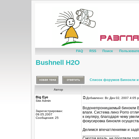
FAQ
RSS
Поиск
Пользоват
Bushnell H2O
Список форумов Бинокли и
Автор
Big Eye
Добавлено: Вс Дек 02, 2007 4:05 
Site Admin
Водонепроницаемый бинокли Bu
Зарегистрирован:
влаги. Система линз Porro отл
09.05.2007
к окуляру, благодаря чему увел
Сообщения: 25
фокусировка бинокля осуществ
Делимся впечатлениями и задё
_________________
Смотря вдаль, не прогляди тог