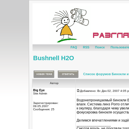
FAQ
RSS
Поиск
Пользоват
Bushnell H2O
Список форумов Бинокли и
Автор
Big Eye
Добавлено: Вс Дек 02, 2007 4:05 
Site Admin
Водонепроницаемый бинокли Bu
Зарегистрирован:
влаги. Система линз Porro отл
09.05.2007
к окуляру, благодаря чему увел
Сообщения: 25
фокусировка бинокля осуществ
Делимся впечатлениями и задё
_________________
Смотря вдаль, не прогляди тог