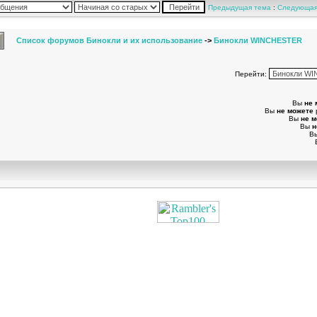
Предыдущая тема
:
Следующая
Список форумов Бинокли и их использование
->
Бинокли WINCHESTER
Перейти:
Вы
не 
Вы
не можете
Вы
не 
Вы
н
В