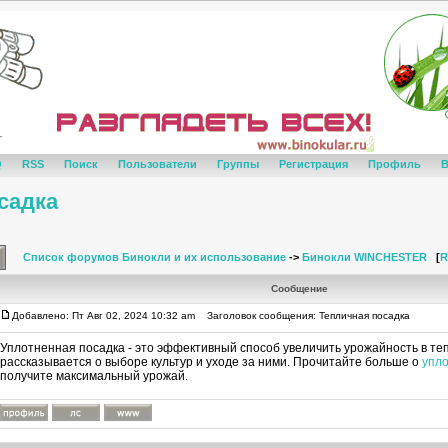
Q
RSS
Поиск
Пользователи
Группы
Регистрация
Профиль
В
садка
Список форумов Бинокли и их использование
->
Бинокли WINCHESTER
[
R
Сообщение
Добавлено: Пт Авг 02, 2024 10:32 am
Заголовок сообщения: Тепличная посадка
Уплотненная посадка - это эффективный способ увеличить урожайность в теп
рассказывается о выборе культур и уходе за ними. Прочитайте больше о
упл
получите максимальный урожай.