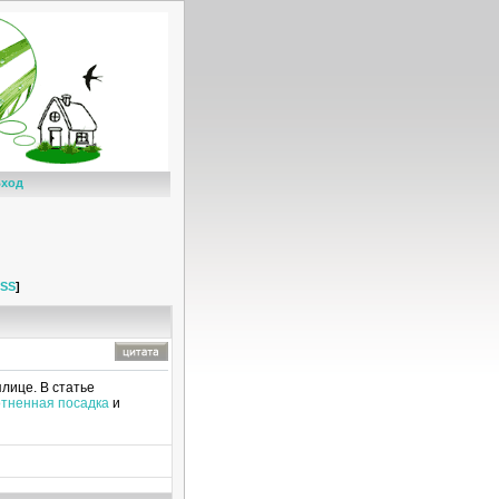
ход
SS
]
лице. В статье
отненная посадка
и