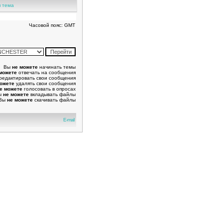
 тема
Часовой пояс: GMT
Вы
не можете
начинать темы
можете
отвечать на сообщения
редактировать свои сообщения
можете
удалять свои сообщения
е можете
голосовать в опросах
ы
не можете
вкладывать файлы
Вы
не можете
скачивать файлы
E-mail